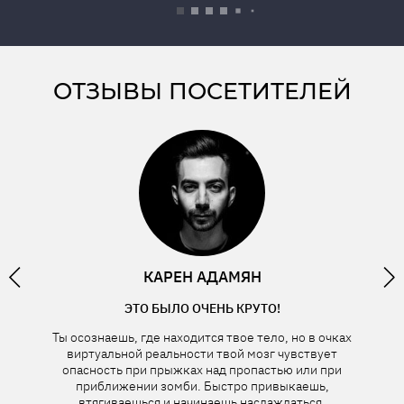
ОТЗЫВЫ ПОСЕТИТЕЛЕЙ
ОС
КАРЕН АДАМЯН
ЭТО БЫЛО ОЧЕНЬ КРУТО!
Ты осознаешь, где находится твое тело, но в очках
Спас
виртуальной реальности твой мозг чувствует
опи
 Ты
опасность при прыжках над пропастью или при
фильм
у над
приближении зомби. Быстро привыкаешь,
ения
втягиваешься и начинаешь наслаждаться.