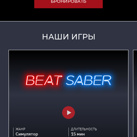
БРОНИРОВАТЬ
НАШИ ИГРЫ
Beat Saber — это захватывающий ритмический опыт,
которого вы никогда раньше не видели!
Наслаждайтесь множеством созданных вручную
уровней и прокладывайте себе путь сквозь
пульсирующие музыкальные ритмы в окружении
футуристического мира. Используйте свои сабли,
чтобы наносить удары, когда они летят на вас —
каждый удар указывает, какую саблю вам нужно
использовать, и направление, в котором вы должны
рубить. С Beat Saber вы станете танцующим
супергероем!
ЖАНР
ДЛИТЕЛЬНОСТЬ
Симулятор
15 мин