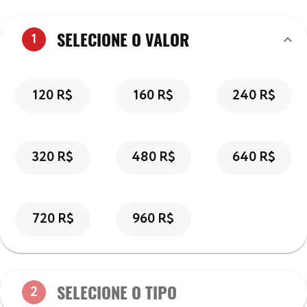
SELECIONE O VALOR
keyboard_arrow_down
1
120 R$
160 R$
240 R$
320 R$
480 R$
640 R$
720 R$
960 R$
SELECIONE O TIPO
2